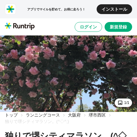
インストール
アプリでマイルを貯めて、お得に走ろう！
ログイン
新規登録
1/1
トップ
ランニングコース
大阪府
堺市西区
独りで堺シティマラソン。(^◇^;)
独りで堺シティマラソン。(^◇