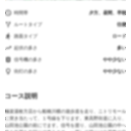
時間帯
夕方、昼間、早朝
ルートタイプ
往復
路面タイプ
ロード
起伏の多さ
多い
信号機の多さ
やや少ない
街灯の多さ
やや少ない
コース説明
極楽湯枚方店から船橋川横の遊歩道を走り、ニトリモール
に突き当たって、１号線を下ります。東高野街道に入り、
山田池公園の前にでます。信号を渡り、山田池公園の中へ