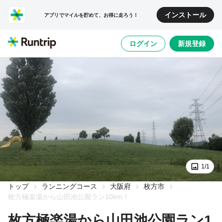
インストール
アプリでマイルを貯めて、お得に走ろう！
ログイン
新規登録
1/1
トップ
ランニングコース
大阪府
枚方市
枚方極楽湯から山田池公園ラン10km！
枚方極楽湯から山田池公園ラン1