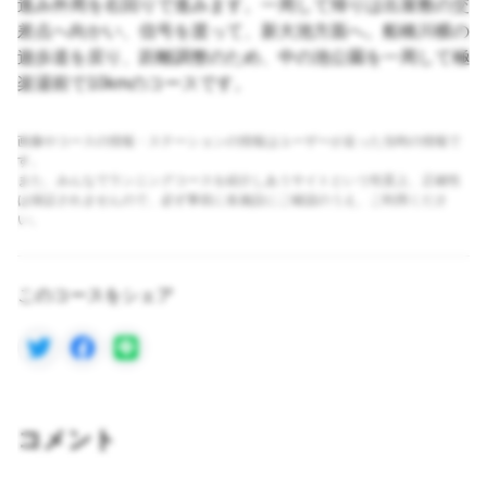
進み外周を右回りで進みます。一周して帰りは出屋敷の交
差点へ向かい、信号を渡って、新大池方面へ。船橋川横の
遊歩道を戻り、距離調整のため、中の池公園を一周して極
楽湯前で10kmのコースです。
画像やコースの情報・ステーションの情報はユーザーが走った当時の情報で
す。
また、みんなでランニングコースを紹介しあうサイトという性質上、正確性
は保証されませんので、必ず事前に各施設にご確認のうえ、ご利用くださ
い。
このコースをシェア
コメント