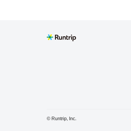
春日部と横浜
山本凜太朗
F.Yasuhiro
夢の国の近く
KENTA
埼玉県
いのたか【inotaka】
さいたま市岩槻区
うめ
© Runtrip, Inc.
東京