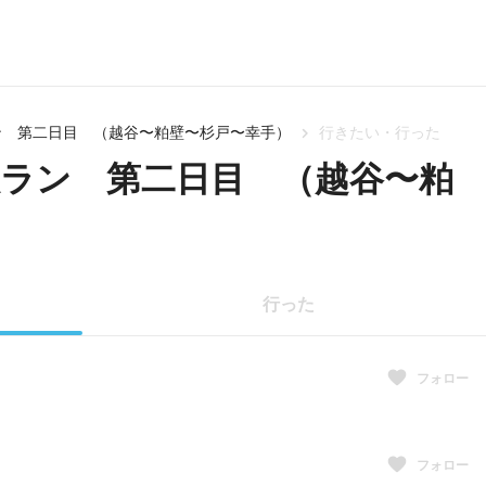
ン 第二日目 （越谷〜粕壁〜杉戸〜幸手）
行きたい・行った
旅ラン 第二日目 （越谷〜粕
行った
フォロー
フォロー