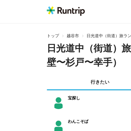
トップ
越谷市
日光道中（街道）旅ラ
日光道中（街道）
壁〜杉戸〜幸手）
行きたい
宝探し
わんこそば