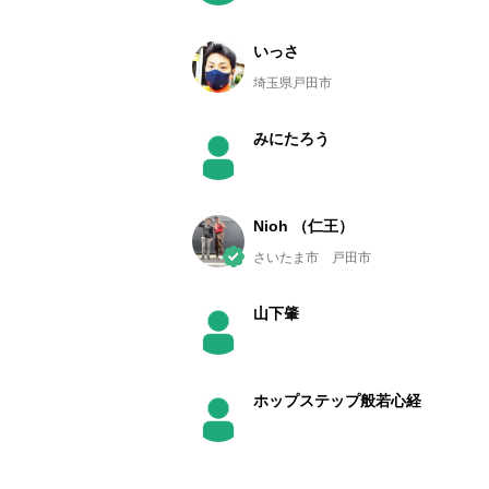
いっさ
埼玉県戸田市
みにたろう
Nioh （仁王）
さいたま市 戸田市
山下肇
ホップステップ般若心経
カメラねこ