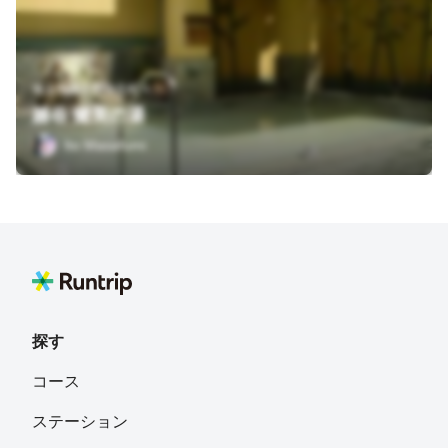
埼玉県越谷市弥生町４
越谷 健美の湯
Ito Masafumi
探す
コース
ステーション