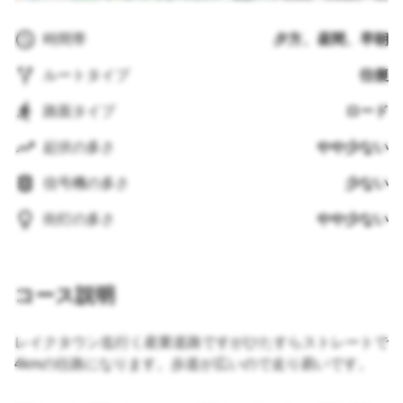
時間帯
夕方、昼間、早朝
ルートタイプ
往復
路面タイプ
ロード
起伏の多さ
やや少ない
信号機の多さ
少ない
街灯の多さ
やや少ない
コース説明
レイクタウン迄行く産業道路ですがひたすらストレートで
4kmの往路になります。歩道が広いので走り易いです。