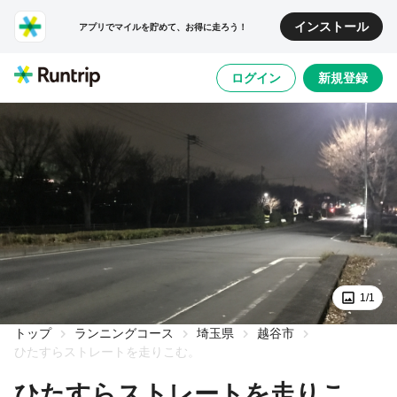
インストール
アプリでマイルを貯めて、お得に走ろう！
ログイン
新規登録
1/1
トップ
ランニングコース
埼玉県
越谷市
ひたすらストレートを走りこむ。
ひたすらストレートを走りこ