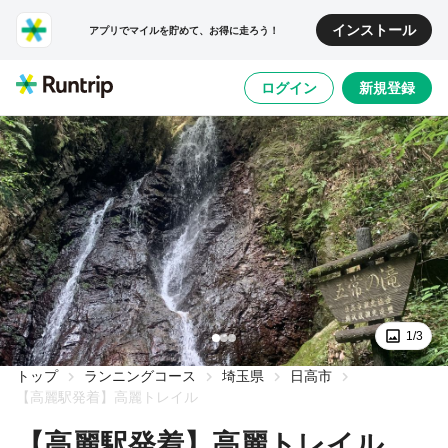
インストール
アプリでマイルを貯めて、お得に走ろう！
ログイン
新規登録
1/3
トップ
ランニングコース
埼玉県
日高市
【高麗駅発着】高麗トレイル
【高麗駅発着】高麗トレイル