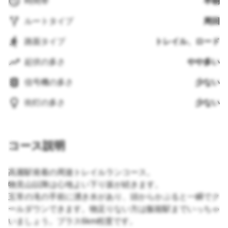
時間帯
早朝
ルートタイプ
周回
路面タイプ
トレイル、ロード
起伏の多さ
やや多い
信号機の多さ
少ない
街灯の多さ
少ない
コース説明
高麗駅発着の周遊トレイルランコース。
物見山以降は心地よい下り坂が続きます。
五常の滝の手前に湧き水があり、頭からかぶると一瞬でク
ールダウンできます。物足りない方は飯能駅までいっちゃ
いましょう。プラス6km程度です。