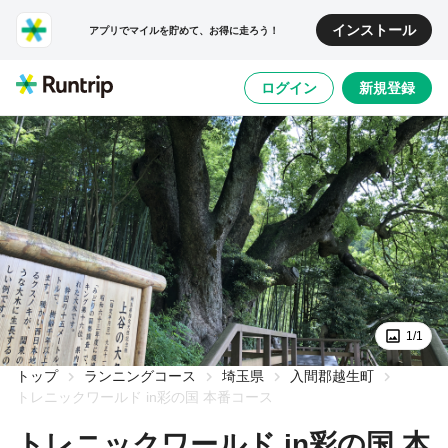
インストール
アプリでマイルを貯めて、お得に走ろう！
ログイン
新規登録
1/1
トップ
ランニングコース
埼玉県
入間郡越生町
トレニックワールド in彩の国 本番コース
トレニックワールド in彩の国 本