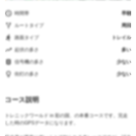
時間帯
早朝
ルートタイプ
周回
路面タイプ
トレイル
起伏の多さ
多い
信号機の多さ
少ない
街灯の多さ
少ない
コース説明
トレニックワールド in 彩の国、の本番コースです。完走
した時のGPSデータになります。