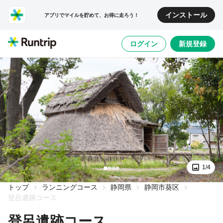
インストール
アプリでマイルを貯めて、お得に走ろう！
ログイン
新規登録
1/4
トップ
ランニングコース
静岡県
静岡市葵区
登呂遺跡コース
登呂遺跡コース