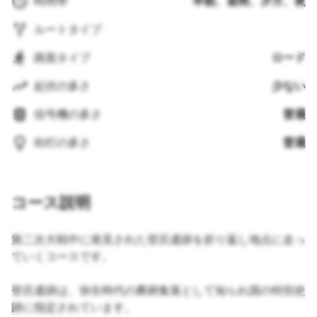
時間帯
早朝、昼間、夕方、夜
ルートタイプ
路面タイプ
ロード
起伏の多さ
少ない
信号機の多さ
普通
街灯の多さ
普通
コース説明
第二次大戦中に発見された登呂遺跡を折り返し地点に走っ
ていくコースです。
登呂遺跡は、弥生時代の農耕集落として知られ国の特別史
跡に指定されています。