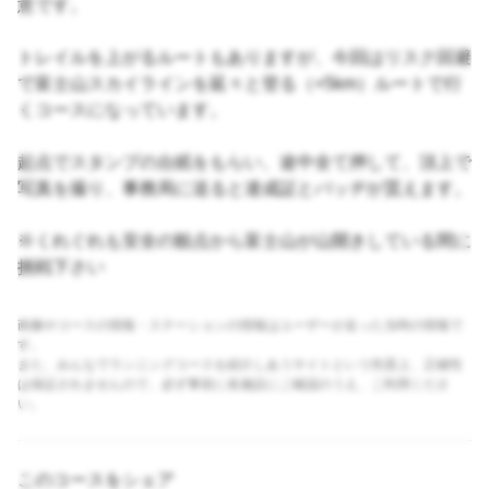
意です。
トレイルを上がるルートもありますが、今回はリスク回避
で富士山スカイラインを延々と登る（+5km）ルートで行
くコースになっています。
起点でスタンプの台紙をもらい、途中全て押して、頂上で
写真を撮り、事務局に送ると達成証とバッヂが貰えます。
※くれぐれも安全の観点から富士山が山開きしている間に
挑戦下さい
画像やコースの情報・ステーションの情報はユーザーが走った当時の情報で
す。
また、みんなでランニングコースを紹介しあうサイトという性質上、正確性
は保証されませんので、必ず事前に各施設にご確認のうえ、ご利用くださ
い。
このコースをシェア