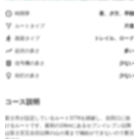
時間帯
夜、夕方、早朝
ルートタイプ
片道
路面タイプ
トレイル、ロード
起伏の多さ
多い
信号機の多さ
少ない
街灯の多さ
少ない
コース説明
富士市が設定しているルート3776を踏破し、吉田口に抜
けるルートです。最初の10kmにあるセブンイレブン以降
は富士宮五合目以降の山小屋まで補給ができないので要注