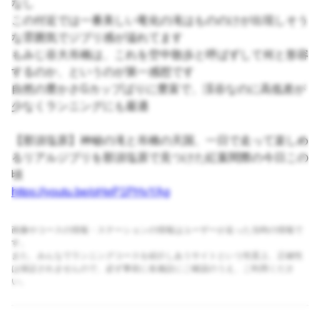
なし
この付近では一番美しい竜化の滝はもののけが出現しそう
な雰囲気でジブリ感が溢れてます
もみじ谷大吊橋は、これを空中散歩と呼ばずして何と形容
するのか、というのが第一感想です
自然の豊かさGカップばりに豊富で、渓谷なのに高低差が
少なくランニングにも最適
【那須塩原】神秘の滝と吊橋の天国、一日で走って楽しめ
るリアルジブリを那須塩原で見つけた紅葉間際の今日この
頃
https://youtu.be/oHeP1PHvYAg
画像やコースの情報・ステーションの情報はユーザーが走った当時の情報で
す。
また、みんなでランニングコースを紹介しあうサイトという性質上、正確性
は保証されませんので、必ず事前に各施設にご確認のうえ、ご利用くださ
い。