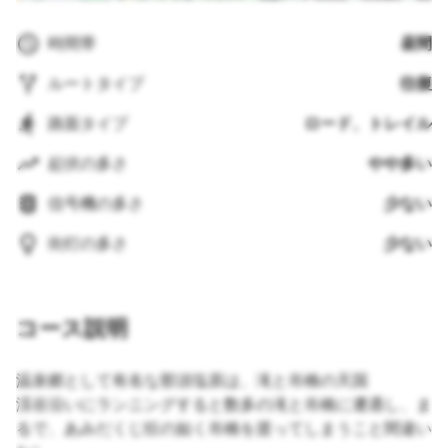
時間帯
昼間
ルートタイプ
往復
路面タイプ
ロード、トレイル
起伏の多さ
やや多い
信号機の多さ
少ない
街灯の多さ
少ない
コース説明
温泉郷として有名な那須塩原は、滝と吊橋の天国
渓谷沿いにランニングすると数多の滝と吊橋に遭遇し、ま
るで、あみだくじ狂の如く吊橋を渡ってしまうこと間違い