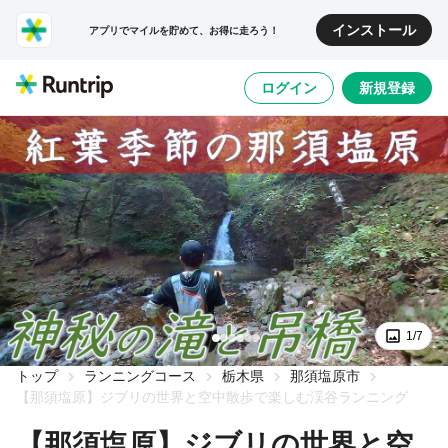
インストール
アプリでマイルを貯めて、お得に走ろう！
ログイン
新規登録
1/7
トップ
ランニングコース
栃木県
那須塩原市
【那須塩原】ジブリの世界と空中散歩で楽しむ渓谷ランニング
【那須塩原】ジブリの世界と空