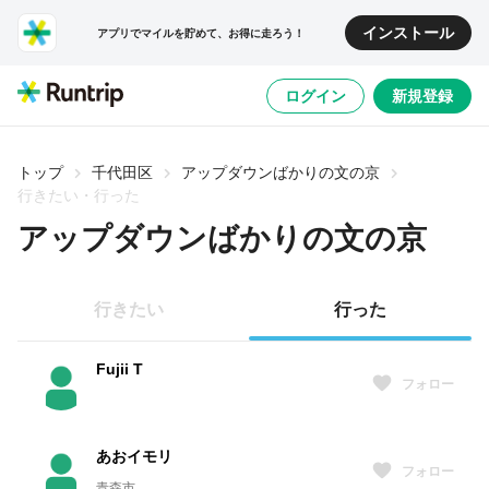
インストール
アプリでマイルを貯めて、お得に走ろう！
ログイン
新規登録
トップ
千代田区
アップダウンばかりの文の京
行きたい・行った
アップダウンばかりの文の京
行きたい
行った
Fujii T
フォロー
あおイモリ
フォロー
青森市