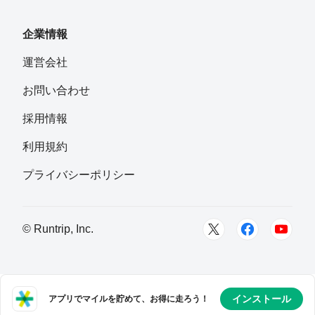
フォロー
企業情報
板原 安紀子
運営会社
フォロー
お問い合わせ
いのたか【inotaka】
採用情報
フォロー
さいたま市岩槻区
利用規約
ゑびす
プライバシーポリシー
フォロー
川口市
Nioh （仁王）
© Runtrip, Inc.
フォロー
さいたま市 戸田市
みや
フォロー
インストール
アプリでマイルを貯めて、お得に走ろう！
埼玉県羽生市