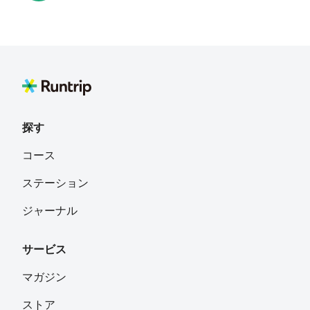
yoshi
フォロー
TOKYO CITY
kwakita
フォロー
探す
munanC
フォロー
コース
東京
ステーション
Sayaka
フォロー
ジャーナル
サービス
ノリゾウ
フォロー
埼玉県
マガジン
ストア
Shutai