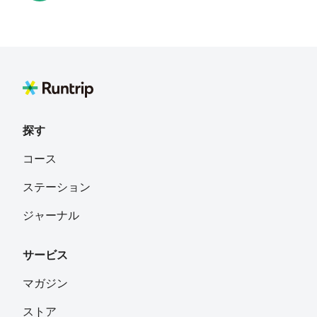
たま
フォロー
Mark Yanagida
フォロー
探す
佐藤 三奈子
フォロー
コース
ステーション
すむーじ
フォロー
ジャーナル
サービス
d-ueda
フォロー
マガジン
ストア
MAYUMI