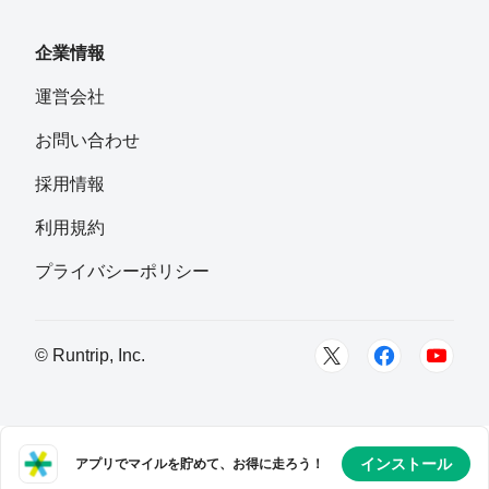
フォロー
企業情報
saolily
運営会社
フォロー
東京
お問い合わせ
ふとった
採用情報
フォロー
利用規約
村田 裕美子
プライバシーポリシー
フォロー
Tomoko Mikoshiba
© Runtrip, Inc.
フォロー
木幡真人｜masato kohata
フォロー
インストール
アプリでマイルを貯めて、お得に走ろう！
横須賀