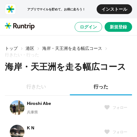
インストール
アプリでマイルを貯めて、お得に走ろう！
ログイン
新規登録
トップ
港区
海岸・天王洲を走る幅広コース
行きたい・行った
海岸・天王洲を走る幅広コース
行きたい
行った
Hiroshi Abe
フォロー
兵庫県
K N
フォロー