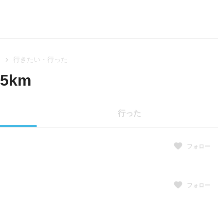
m
行きたい・行った
5km
行った
フォロー
フォロー