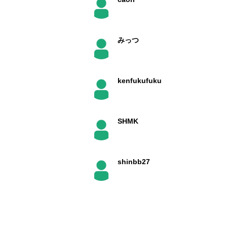
みっつ
kenfukufuku
SHMK
shinbb27
Alvin Ko