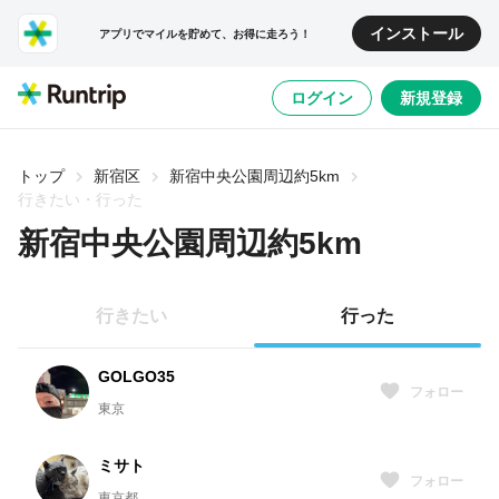
インストール
アプリでマイルを貯めて、お得に走ろう！
ログイン
新規登録
トップ
新宿区
新宿中央公園周辺約5km
行きたい・行った
新宿中央公園周辺約5km
行きたい
行った
GOLGO35
フォロー
東京
ミサト
フォロー
東京都