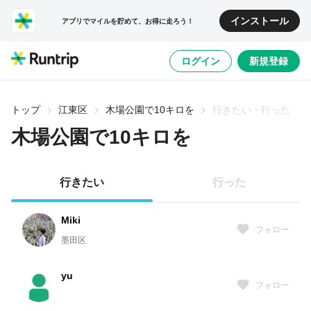
インストール
アプリでマイルを貯めて、お得に走ろう！
ログイン
新規登録
トップ
江東区
木場公園で10キロを
行きたい・行った
木場公園で10キロを
行きたい
行った
Miki
フォロー
墨田区
yu
フォロー