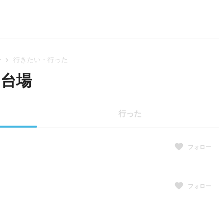
場
行きたい・行った
お台場
行った
フォロー
フォロー