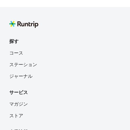
あかり
フォロー
yosuke
フォロー
探す
でぃーん
フォロー
コース
ステーション
出渕美奈子
フォロー
ジャーナル
サービス
杉本伸子
フォロー
マガジン
ストア
平澤朋幸
フォロー