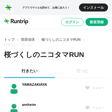
インストール
アプリでマイルを貯めて、お得に走ろう！
ログイン
新規登録
トップ
世田谷区
桜づくしのニコタマRUN
行きたい・行った
桜づくしのニコタマRUN
行きたい
行った
YAMAZAKIAYA
フォロー
arnheim
フォロー