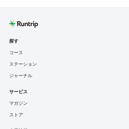
あれはそふともひかん
フォロー
世田谷区
武富孝一
フォロー
熊本
探す
Keita Nishioka
フォロー
コース
ステーション
フミRun
フォロー
ジャーナル
神奈川県
サービス
Kenji Tomita(トミー)冨田憲二
フォロー
横浜市港北区綱島
マガジン
ストア
Hiroko
フォロー
横浜市