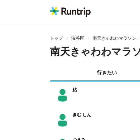
トップ
渋谷区
南天きゃわわマラソン
南天きゃわわマラ
行きたい
鮎
きむ しん
つきみ