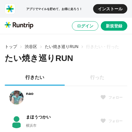
インストール
アプリでマイルを貯めて、お得に走ろう！
ログイン
新規登録
トップ
渋谷区
たい焼き巡りRUN
行きたい・行った
たい焼き巡りRUN
行きたい
行った
nao
フォロー
まほうつかい
フォロー
横浜市