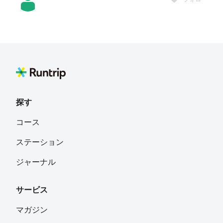
Nakao Hiroshi
フォロー
Fukuoka City
Middle My
フォロー
探す
シュリー
フォロー
コース
ステーション
だだだ だだだ
フォロー
ジャーナル
サービス
近藤 善一
フォロー
マガジン