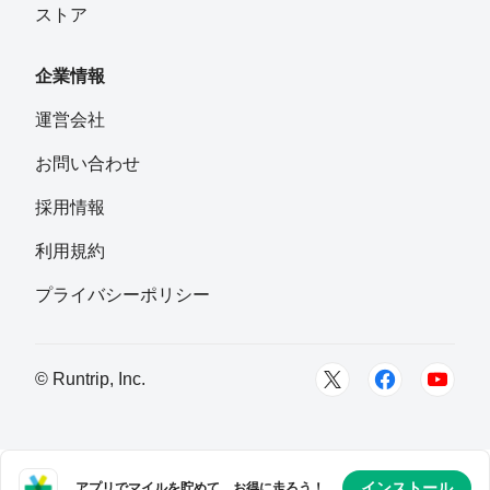
ストア
Kazuaki Tobuchi
フォロー
岐阜県
企業情報
クニ
運営会社
フォロー
金沢
お問い合わせ
いのたか【inotaka】
採用情報
フォロー
さいたま市岩槻区
利用規約
Nioh （仁王）
プライバシーポリシー
フォロー
さいたま市 戸田市
go rom
© Runtrip, Inc.
フォロー
あ ら り ば
フォロー
インストール
アプリでマイルを貯めて、お得に走ろう！
横須賀市