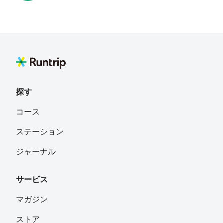
みつ
フォロー
三郷市
saiki.s@icloud.com
フォロー
探す
Karinrin
フォロー
コース
ステーション
donadonajapan
フォロー
ジャーナル
サービス
ぢるち
フォロー
マガジン
ストア
サンシャイン