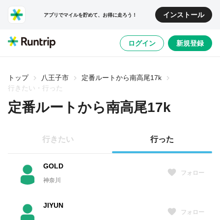
インストール
アプリでマイルを貯めて、お得に走ろう！
ログイン
新規登録
トップ
八王子市
定番ルートから南高尾17k
行きたい・行った
定番ルートから南高尾17k
行きたい
行った
GOLD
フォロー
神奈川
JIYUN
フォロー