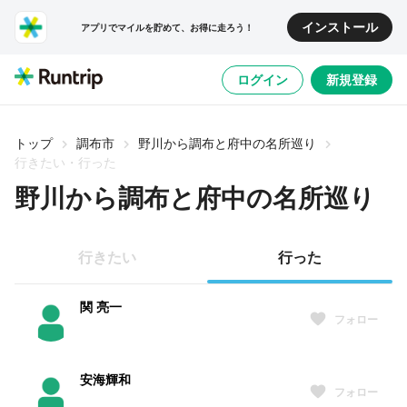
インストール
アプリでマイルを貯めて、お得に走ろう！
ログイン
新規登録
トップ
調布市
野川から調布と府中の名所巡り
行きたい・行った
野川から調布と府中の名所巡り
行きたい
行った
関 亮一
フォロー
安海輝和
フォロー