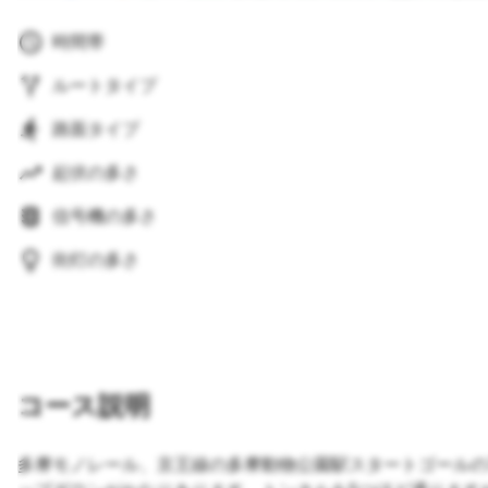
時間帯
ルートタイプ
路面タイプ
起伏の多さ
信号機の多さ
街灯の多さ
コース説明
多摩モノレール、京王線の多摩動物公園駅スタートゴールの7