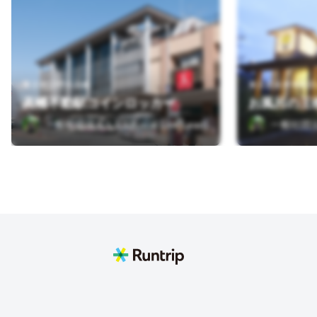
東京都日野市高幡
東京都多摩市和田
高幡不動駅コインロッカー
お風呂の王
一般社団法人 L.L.L(Local.Link.Lead)
一般社団法人 L