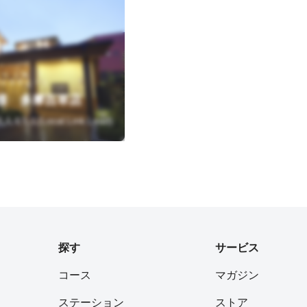
１３５２－１
様 多摩百草店
.L.L(Local.Link.Lead)
探す
サービス
コース
マガジン
ステーション
ストア