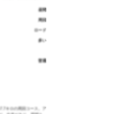
昼間
周回
ロード
多い
普通
.7キロの周回コース。ア