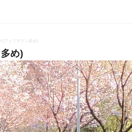
ス(アップダウン多め)
多め)