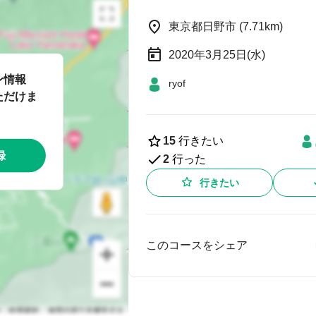
東京都日野市 (7.71km)
2020年3月25日(水)
ン情報
ryof
ただけま
15
行きたい
録
2
行った
行きたい
このコースをシェア