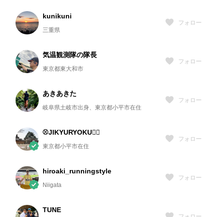
kunikuni
フォロー
三重県
気温観測隊の隊長
フォロー
東京都東大和市
あきあきた
フォロー
岐阜県土岐市出身、東京都小平市在住
⚾️JIKYURYOKU🏃‍♂️
フォロー
東京都小平市在住
hiroaki_runningstyle
フォロー
Niigata
TUNE
フォロー