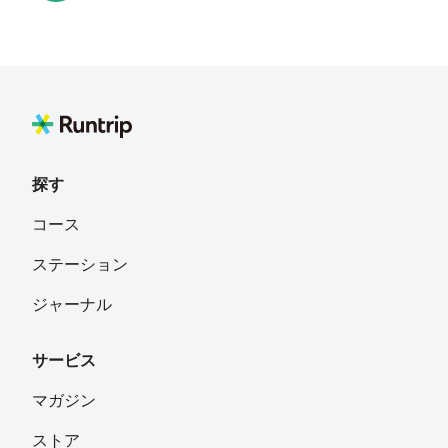
とーなお
フォロー
Kaori Sodeyama
フォロー
探す
yocci
フォロー
コース
ステーション
COM
フォロー
ジャーナル
宮城県仙台市
サービス
伊藤浩二
フォロー
マガジン
ストア
stainless（ステンレス）