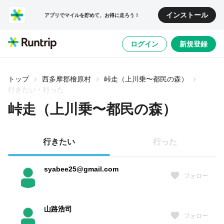
インストール
アプリでマイルを貯めて、お得に走ろう！
ログイン
新規登録
トップ
西多摩郡檜原村
峠走（上川乗〜都民の森）
行きたい・行った
峠走（上川乗〜都民の森）
行きたい
行った
syabee25@gmail.com
フォロー
山路浩司
フォロー