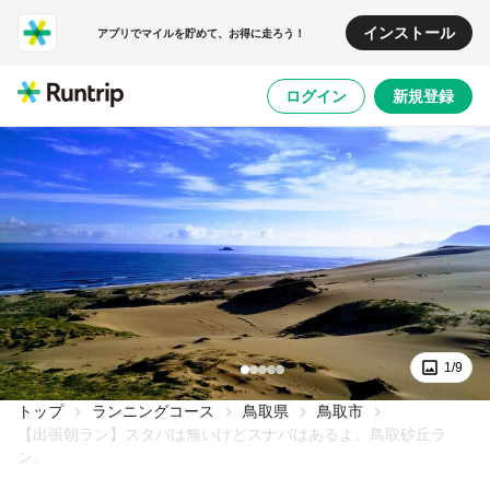
インストール
アプリでマイルを貯めて、お得に走ろう！
ログイン
新規登録
1/9
トップ
ランニングコース
鳥取県
鳥取市
【出張朝ラン】スタバは無いけどスナバはあるよ。鳥取砂丘ラ
ン。