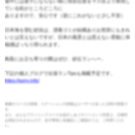
途中には迷子にならない様に現在位置をマス目上で表現し
ている杭がところどころに
ありますので、安心です（逆にこれがないと少し不安）
日本海を望む砂浜は、漂着ゴミが結構ありお世辞にもきれ
いとは言えないですが、日本の風景とは思えない景観に幸
福感ばっちり得られます。
鳥取にお立ち寄りの際はぜひ、砂丘ランへー。
下記の個人ブログで出張ランTipsも掲載予定です。
https://gony.info/
画像やコースの情報・ステーションの情報はユーザーが走った当時の情報で
す。
また、みんなでランニングコースを紹介しあうサイトという性質上、正確性
は保証されませんので、必ず事前に各施設にご確認のうえ、ご利用くださ
い。