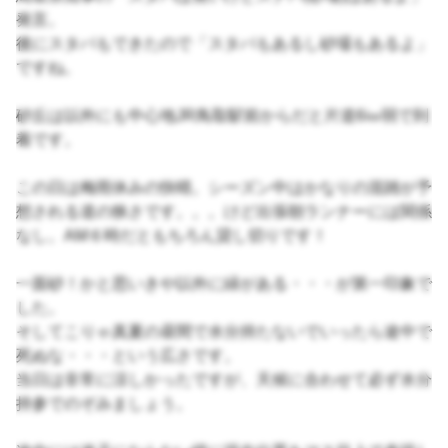
発言。
後にスタバもできたので「スタバもあるし砂場もあるよ」
ですね。
砂丘は以外にも中心地JR鳥取駅前からだと片道6㎞弱で到
着です。
この日は梅雨休みの快晴。シーズン中はかなりの混雑が予
想される道の狭さです。。。けど出張朝ランナーには関係
なし。AM６時だともちろん貸し切りです！
一面砂！かと思いきや以外に緑がある・・・が第一印象で
した。
そしてこりゃ真夏の昼間で水分持たないでいったら途中で
死ぬな・・・という広さです。
当日は非常に涼しかったですが、天候に合わせて必ず水分
持参でのぞみましょう。