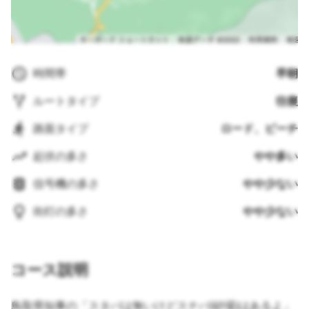
時間帯
早朝
ルートタイプ
往復
路面タイプ
ロード、ビーチ
起伏の多さ
やや多い
信号機の多さ
やや少ない
街灯の多さ
やや少ない
コース説明
鳥取県知事の「スタバは無いけどスナバ(砂場)はあるよ」