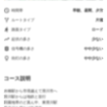
時間帯
早朝、昼間、夕方
ルートタイプ
片道
路面タイプ
ロード
起伏の多さ
少ない
信号機の多さ
やや少ない
街灯の多さ
やや少ない
コース説明
水橋駅から市境越えて滑川市へ
滑川駅からは地鉄と並行
田園地帯のど真ん中、東滑川駅