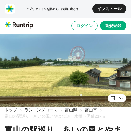
インストール
アプリでマイルを貯めて、お得に走ろう！
ログイン
新規登録
1/27
トップ
ランニングコース
富山県
富山市
富山の駅巡り あいの風とやま鉄道 水橋〜黒部21km
富山の駅巡り あいの風とやま