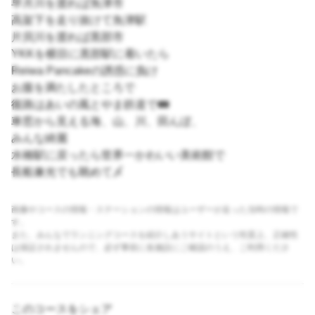
早月川を渡れば魚津市
高架下を走り抜けて魚津駅
片貝川を渡れば黒部市
YKKを横目に黒部駅に着いたら
Reiwa Pancakeの誘惑に負け
お腹を満たしたところで
復路はあいの風とやま鉄道で🚃
車窓から見える海、山、川、田んぼ、
みんな綺麗
水橋駅に戻ったら世界一かわいい美術館で
長船兼光でも眺めて〆
画像やコースの情報・ステーションの情報はユーザーが走った当時の情報で
す。
また、みんなでランニングコースを紹介しあうサイトという性質上、正確性
は保証されませんので、必ず事前に各施設にご確認のうえ、ご利用くださ
い。
このコースをシェア