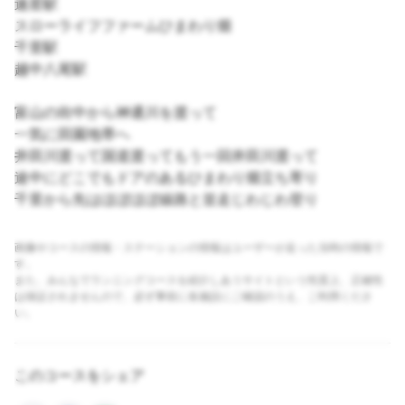
速星駅
スローライフファームひまわり畑
千里駅
越中八尾駅
富山の街中から神通川を渡って
一気に田園地帯へ
井田川渡って国道渡ってもう一回井田川渡って
途中にどこでもドアのあるひまわり畑立ち寄り
千里から先はほぼほぼ線路と並走じわじわ登り
画像やコースの情報・ステーションの情報はユーザーが走った当時の情報で
す。
また、みんなでランニングコースを紹介しあうサイトという性質上、正確性
は保証されませんので、必ず事前に各施設にご確認のうえ、ご利用くださ
い。
このコースをシェア