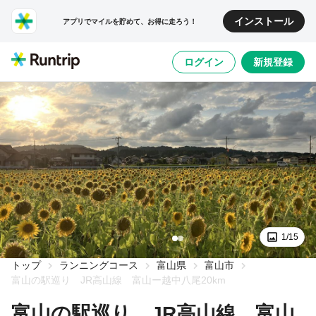
インストール
アプリでマイルを貯めて、お得に走ろう！
ログイン
新規登録
1/15
トップ
ランニングコース
富山県
富山市
富山の駅巡り JR高山線 富山ー越中八尾20km
富山の駅巡り JR高山線 富山