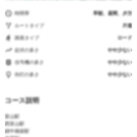
時間帯
早朝、昼間、夕方
ルートタイプ
片道
路面タイプ
ロード
起伏の多さ
やや少ない
信号機の多さ
やや少ない
街灯の多さ
やや少ない
コース説明
富山駅
西富山駅
婦中鵜坂駅