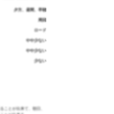
夕方、昼間、早朝
周回
ロード
やや少ない
やや少ない
少ない
ることが出来て、朝日、