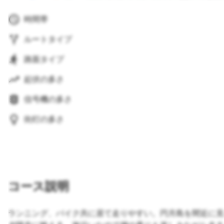
時間帯
ルートタイプ
路面タイプ
起伏の多さ
信号機の多さ
街灯の多さ
コース説明
ランニング、バイク共に居て走りやすい。円月島を間近に見