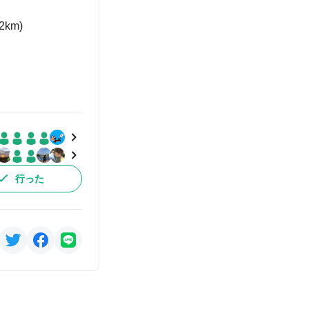
km)
行った