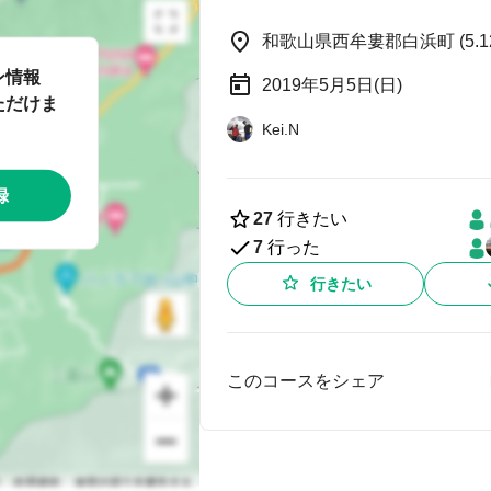
和歌山県西牟婁郡白浜町 (5.12
ン情報
2019年5月5日(日)
ただけま
Kei.N
録
27
行きたい
7
行った
行きたい
このコースをシェア