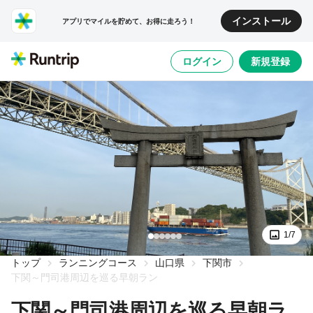
インストール
アプリでマイルを貯めて、お得に走ろう！
ログイン
新規登録
1/7
トップ
ランニングコース
山口県
下関市
下関～門司港周辺を巡る早朝ラン
下関～門司港周辺を巡る早朝ラ