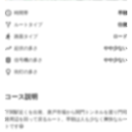
時間帯
早朝
ルートタイプ
往復
路面タイプ
ロード
起伏の多さ
やや少ない
信号機の多さ
やや少ない
街灯の多さ
コース説明
下関駅近くを出発、唐戸市場から関門トンネルを渡り門司
港周辺を回って戻るルート。早朝は人も少なく爽快なルー
トです😆