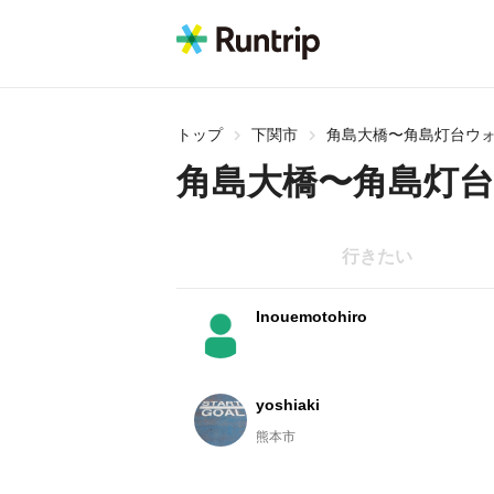
トップ
下関市
角島大橋〜角島灯台ウ
角島大橋〜角島灯
行きたい
Inouemotohiro
yoshiaki
熊本市