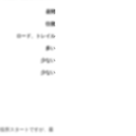
昼間
往復
ロード、トレイル
多い
少ない
少ない
役所スタートですが、最