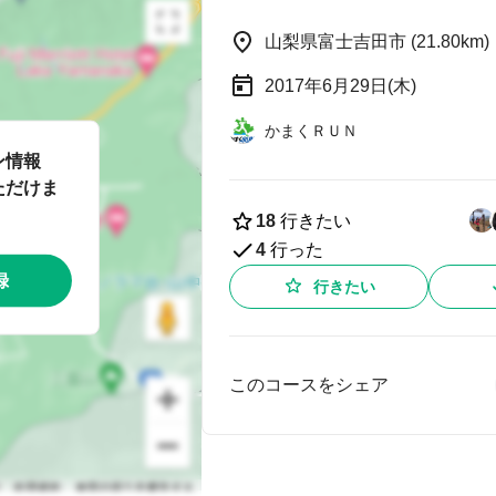
山梨県富士吉田市 (21.80km)
2017年6月29日(木)
かまくＲＵＮ
ン情報
ただけま
18
行きたい
4
行った
録
行きたい
このコースをシェア