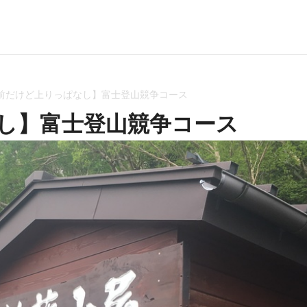
前だけど上りっぱなし】富士登山競争コース
し】富士登山競争コース