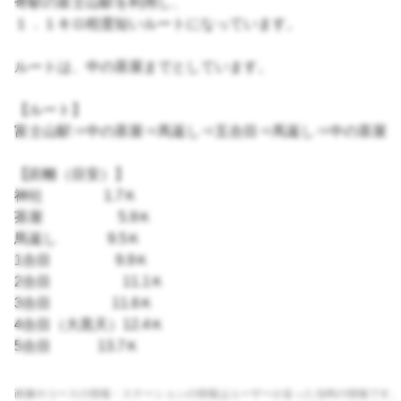
寄駅の富士山駅を利用し、
１．１キロ程度短いルートになっています。
ルートは、中の茶屋までとしています。
【ルート】
富士山駅⇒中の茶屋⇒馬返し⇒五合目⇒馬返し⇒中の茶屋
【距離（目安）】
神社 1.7Ｋ
茶屋 5.9Ｋ
馬返し 9.5Ｋ
1合目 9.9Ｋ
2合目 11.1Ｋ
3合目 11.6Ｋ
4合目（大黒天）12.4Ｋ
5合目 13.7Ｋ
画像やコースの情報・ステーションの情報はユーザーが走った当時の情報です。