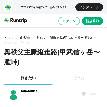
インストール
アプリでマイルを貯めて、お得に走ろう！
ログイン
新規登録
トップ
山梨市
奥秩父主脈縦走路(甲武信ヶ岳〜雁峠)
行きたい・行った
奥秩父主脈縦走路(甲武信ヶ岳〜
雁峠)
行きたい
行った
takatsune
フォロー