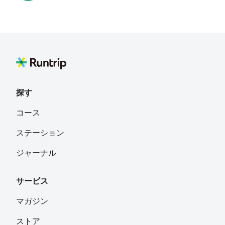
臼井哲也
フォロー
ゆきぞー
フォロー
探す
永田敬一
フォロー
コース
ステーション
Kikuchi Masashi
フォロー
ジャーナル
サービス
舞
フォロー
宮崎台
マガジン
ストア
YT