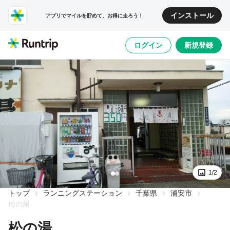
インストール
アプリでマイルを貯めて、お得に走ろう！
ログイン
新規登録
1/2
トップ
ランニングステーション
千葉県
浦安市
松の湯
松の湯