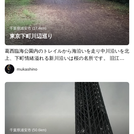
千葉県浦安市 (17.4km)
東京下町川辺巡り
葛西臨海公園内のトレイルから海沿いを走り中川沿いを北
上、下町情緒溢れる新川沿いは桜の名所です。 旧江戸川
に出て浦安境川沿いまで東京の下町川沿い巡りが楽しめる
mukashino
コースです。 ランステには浦安の松の湯が便利です。
千葉県浦安市 (50.6km)