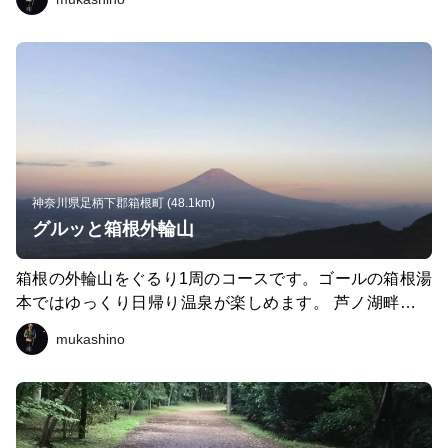
すゴールの秩父では銭湯とビールが待ってます。
神奈川県足柄下郡箱根町 (48.1km)
グルッと箱根外輪山
箱根の外輪山をぐるり1周のコースです。ゴールの箱根湯
本ではゆっくり日帰り温泉が楽しめます。 芦ノ湖畔のコ
ンビニや金時山山頂の茶屋が程よい間隔でエイド代わりに
mukashino
なります。 芦ノ湖スカイラインからの眺めは絶景です
よ！