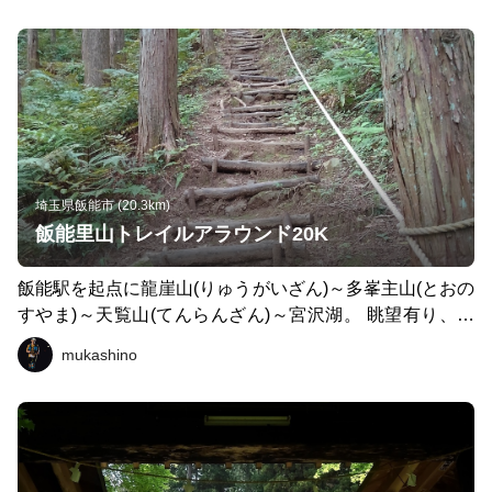
ルが楽しめます。三頭山の登りは最後キツイかも知れませ
んが、最後に数馬の湯がゴールだと思えば頑張れると思い
ます！
埼玉県飯能市 (20.3km)
飯能里山トレイルアラウンド20K
飯能駅を起点に龍崖山(りゅうがいざん)～多峯主山(とおの
すやま)～天覧山(てんらんざん)～宮沢湖。 眺望有り、湖
畔有り、クロカン的な要素有りで標高が低くてもプチ山
mukashino
頂、プチ峠が楽しいコースです。