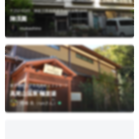
〒252-0183 神奈川県相模原市緑区吉野1848
陣渓園
mukashino
東京都八王子市高尾町２２２９−７
高尾山温泉 極楽湯
高橋 良（ryoさん）