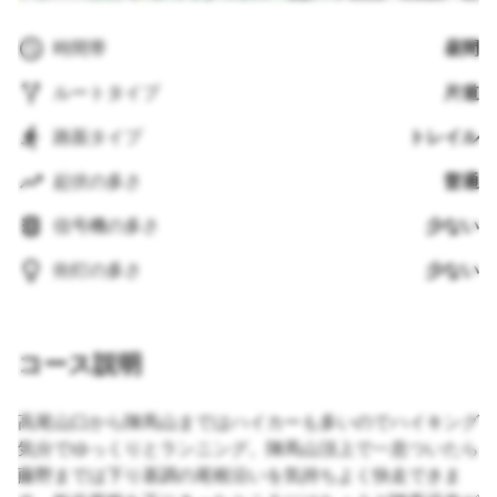
時間帯
昼間
ルートタイプ
片道
路面タイプ
トレイル
起伏の多さ
普通
信号機の多さ
少ない
街灯の多さ
少ない
コース説明
高尾山口から陣馬山まではハイカーも多いのでハイキング
気分でゆっくりとランニング。陣馬山頂上で一息ついたら
藤野までは下り基調の尾根沿いを気持ちよく快走できま