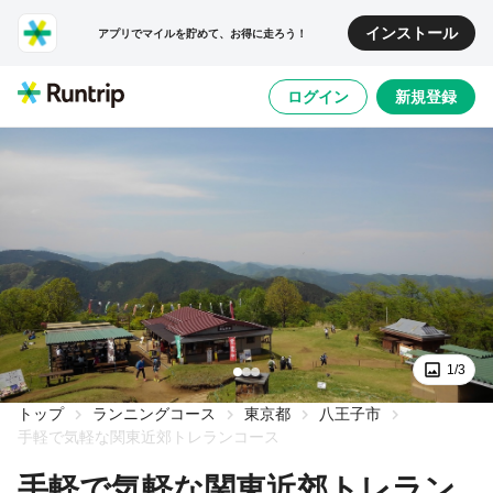
インストール
アプリでマイルを貯めて、お得に走ろう！
ログイン
新規登録
1/3
トップ
ランニングコース
東京都
八王子市
手軽で気軽な関東近郊トレランコース
手軽で気軽な関東近郊トレラン