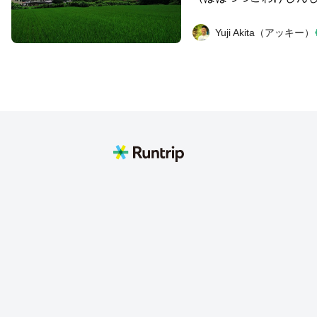
ンス棚倉の往復コース。 神社の近くで見ること
できる田園風景は、童
Yuji Akita（アッキー）
神社の入り口手前にあ
エルが何匹も住んでいました。 棚
は、ぐるっと一周でき
ます。ずっと日陰にな
く走れる場所でした。