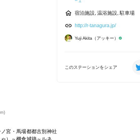
−１
宿泊施設, 温浴施設, 駐車場
http://r-tanagura.jp/
Yuji Akita（アッキー）
このステーションをシェア
m)
一ノ宮・馬場都都古別神社
じゃ）～棚倉城跡～ルネサ