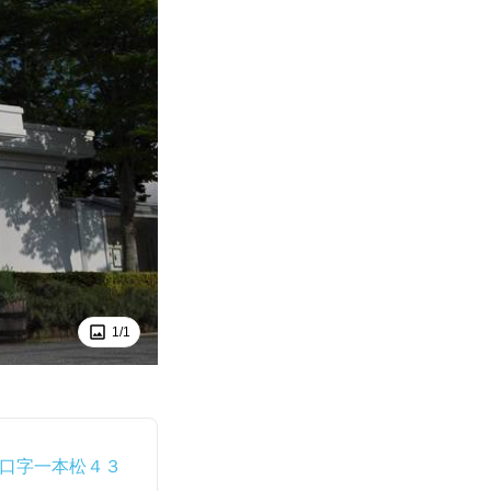
1/1
口字一本松４３