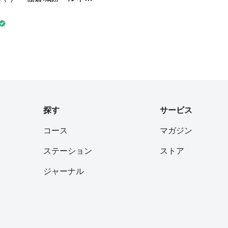
が
心にかえれる美しさです。
る小さな池では、大きなカ
倉城跡の周り
るお散歩コースになってい
っているので、夏でも涼し
探す
サービス
コース
マガジン
ステーション
ストア
ジャーナル