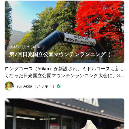
ナーからも「意外と不便はなかった」という声が多かった
ようです。 日常生活のみならず、走る時にもマイボトル
を。 ランニングライフのニューノーマルが、この大会に
参加した人たちを起点に広がることを願います。 ※西湘
バイパスは大会開催時しか通行できません。ご注意くださ
い。
栃木県日光市 (34.8km)
第7回日光国立公園マウンテンランニング（ミドルコース）
ロングコース（56km）が新設され、ミドルコースも新し
くなった日光国立公園マウンテンランニング大会に、3年
ぶりに参加してきました⛰ https://www.nikkorun.com/ 世
Yuji Akita（アッキー）
界遺産である日光東照宮への参道からスタートし、日光国
立公園エリアを駆け抜け、霧降高原や女峰連山の景色を楽
しめるのがミドルコースです。 トレイルランの大会とし
ては短い距離ですが、様々な路面のパートが散りばめられ
ており、景色も足元も飽きさせない、素晴らしいコース設
定となっていました。 コースをよく観察しながら走って