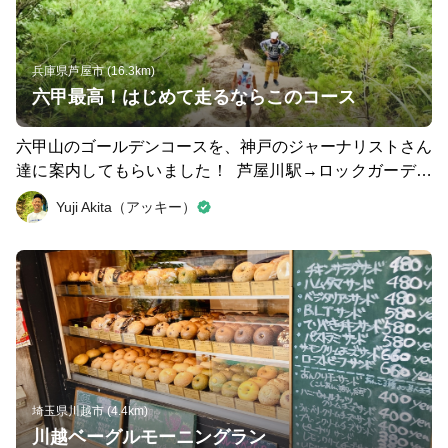
兵庫県芦屋市 (16.3km)
六甲最高！はじめて走るならこのコース
六甲山のゴールデンコースを、神戸のジャーナリストさん
達に案内してもらいました！ 芦屋川駅→ロックガーデン
→芦屋ゲート近くでドボン！→六甲山最高峰→有馬温泉
Yuji Akita（アッキー）
というコース。見どころたくさんなので、初めて六甲山で
トレランやろうと思ったら、ぜひこちらのコースで走って
みてください！初だった私は、めちゃくちゃ楽しかったで
す！！
埼玉県川越市 (4.4km)
川越ベーグルモーニングラン