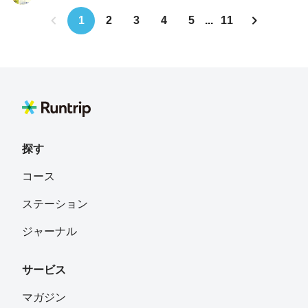
お気軽にコメントください😃
スポット🌸ベーグル屋さんの向かいにも「ウコンザクラ
1
2
3
4
5
...
11
（鬱金桜）」という珍しい品種の桜が咲いています。春は
お花見もぜひ楽しんでください👍
探す
コース
ステーション
ジャーナル
サービス
マガジン