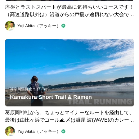
序盤とラストスパートが最高に気持ちいいコースです！
（高速道路以外は）沿道からの声援が途切れない大会で、
都市型マラソンの醍醐味を味わえます👍
Yuji Akita（アッキー）
神奈川県鎌倉市 (7.2km)
Kamakura Short Trail & Ramen
葛原岡神社から、ちょっとマイナーなルートを経由して、
最後は由比ヶ浜でゴール🌊 〆は麺屋 波(WAVE)のカレーつ
け麺でどうぞ🍜
Yuji Akita（アッキー）