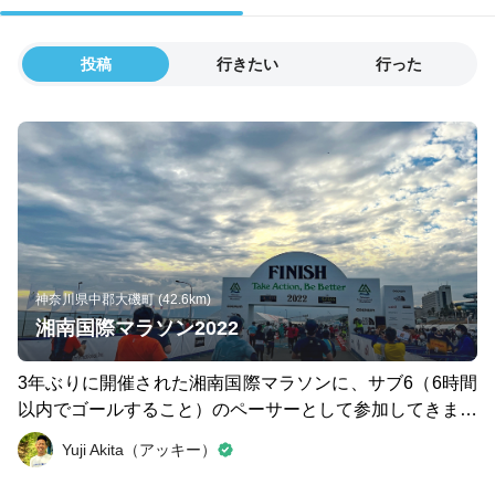
投稿
行きたい
行った
神奈川県中郡大磯町 (42.6km)
湘南国際マラソン2022
3年ぶりに開催された湘南国際マラソンに、サブ6（6時間
以内でゴールすること）のペーサーとして参加してきまし
た。 好天に恵まれ、往路は江ノ島、復路は丹沢山系と大
Yuji Akita（アッキー）
山がしっかりと見えました🗻 世界初のマイボトルが必携
品に指定されているフルマラソン。目標タイムの速いラン