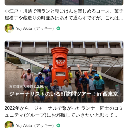
小江戸・川越で朝ランと朝ごはんを楽しめるコース。菓子
屋横丁や蔵造りの町並みはあえて通らずですが、これはこ
れで走りやすく、楽しく、美味しいコースです。 序盤で
Yuji Akita（アッキー）
見つけたベーグル専門店「バニトイベーグル」でゴールし
てもよかったのですが、空腹で力尽きておにぎりを食べた
お店「小鉢 豆美」からベーグルショップまでは歩きまし
た（笑）距離は1km強でした。 おにぎりも大きくて具材
たっぷりで満足！おすすめです👍 バニトイベーグル🥯 htt
p://www.vanitoy.com/ 小鉢 豆美🍙 https://www.instagram.
com/mameyoshi_crea/ こちらのコースで訪問できる史跡
は、こちら。 ・川越八幡宮⛩ ・川越大師 ・川越城本丸跡
🏯 川越大師への入り口のひとつ「どろぼう橋」の上から
東京都東大和市 (12.9km)
は、恐らくお堀の名残と思われる景色が広がっています。
ジャーナリストのいる町訪問ツアー！in 西東京
城があったという記録はないようですが、近くに川越城も
あることから「重要拠点としてお堀があった可能性もある
2022年から、ジャーナルで繋がったランナー同士のコミ
だろうなぁ」などと想像していました。時間と元気のある
ュニティ(グループ)にお邪魔していきたいと思っていま
方は、川越氷川神社にもぜひ足をのばしてください⛩ ま
す！ お誘いお待ちしているので、コースやジャーナルへ
Yuji Akita（アッキー）
た川越氷川神社の向こう側にある新河岸川は、春はお花見