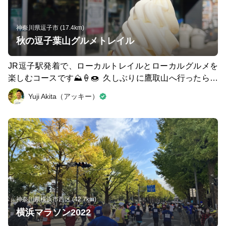
いると、この大会のために整備されているパートが至る所
にあり、「山を走れることは当たり前じゃない」と再認識
することができました。 また、今年は名物「天空回廊」
神奈川県逗子市 (17.4km)
を登りきると、雲海を見ることができました！！ 同じエ
秋の逗子葉山グルメトレイル
リアで、同じ時期に走っても、年によって全く異なる表情
を楽しめるのはトレイルランの醍醐味🍁 次はどんな表情
JR逗子駅発着で、ローカルトレイルとローカルグルメを
を見せてくれるのか、とても楽しみです！ ※本コースの
楽しむコースです⛰🍦🍩 久しぶりに鷹取山へ行ったら、
一部は、国立公園や私有地を利用しております。通常は通
磨崖仏に蜂の巣ができていました🐝 低山は特に、ハチに
Yuji Akita（アッキー）
行できない箇所が複数あるのでご注意ください。
注意です！ 葉山ステーションでは地元の日本茶専門店・
日の出園の生姜ソフトを。地元のものを使ったスイーツを
出していて、ほうじ茶ソフトも絶品です。 ゴールしたら
Aid Kitchenであらかじめ頼んでおいたお弁当を受け取っ
て逗子海岸でランチをして、ミサキドーナツでコーヒータ
イム☕️ 他にもいろいろなグルメやスイーツがある町なの
で、アフターもたっぷり楽しめます👍🏽
神奈川県横浜市西区 (42.7km)
横浜マラソン2022