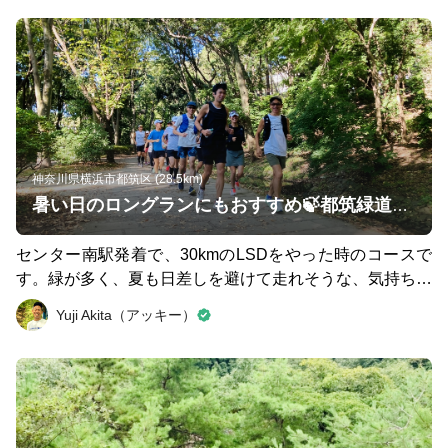
神奈川県横浜市都筑区 (28.5km)
暑い日のロングランにもおすすめ🍃都筑緑道30kmコース
センター南駅発着で、30kmのLSDをやった時のコースで
す。緑が多く、夏も日差しを避けて走れそうな、気持ちい
いコースでした！
Yuji Akita（アッキー）