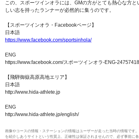
この、スポーツインオラには、GMの方がとても熱心な方と
しい志を持ったランナーが必然的に集うのです。
【スポーツインオラ・Facebookページ】
日本語
https://www.facebook.com/sportsinhola/
ENG
https://www.facebook.com/スポーツインオラ-ENG-24757418
【飛騨御嶽高原高地エリア】
日本語
http://www.hida-athlete.jp
ENG
http://www.hida-athlete.jp/english/
画像やコースの情報・ステーションの情報はユーザーが走った当時の情報です。
を紹介しあうサイトという性質上、正確性は保証されませんので、必ず事前に各