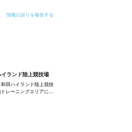
情報の誤りを報告する
ハイランド陸上競技場
る日和田ハイランド陸上競技
地トレーニングエリアにあ
天候陸上競技場。ウォーミ
外周は1周550m。また、
り、天然のアイシング環境
朝霧と清々しい気候で気持
界選