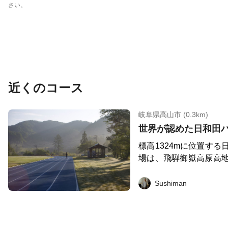
さい。
近くのコース
岐阜県高山市 (0.3km)
世界が認めた日和田
標高1324mに位置す
場は、飛騨御嶽高原高
るブルータータンの全
ングアップに使用される
Sushiman
横には小川が流れてお
も。早朝は素晴らしい
ちよく走る事ができる。 2015年陸上北京世