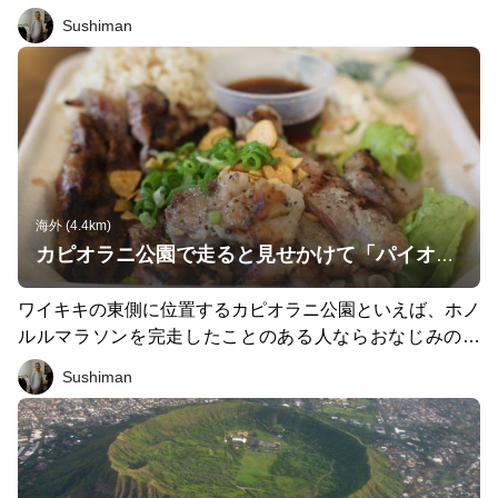
す。 ならば！ と、そのダイヤモンドヘッドのある東側で
Sushiman
はなく、西側でアクセスできるトレイルということでこの
マキキ渓谷にある、マキキ・バレー・ループ・トレイルで
す。 マキキ・バレー・ループ・トレイルは、その名の通
り、1周4km程度のループトレイルで、周回コースが「初
心者マーク」に似ており、さらに、ランニング初心者でも
行きやすいトレイルとして今回紹介します。 マキキ・バ
レー・ループ・トレイルの入り口までは、もちろんジョギ
ングでも、バス+ジョギングでも、タクシーorウーバーor
海外 (4.4km)
リフトでも、レンタサイクルorレンタカーでもアクセス可
カピオラニ公園で走ると見せかけて「パイオニアサルーン」へ
能です。 トレイルの入り口らしき所に到着すると、看板
にはループコースの入り口までのルートが書かれていま
ワイキキの東側に位置するカピオラニ公園といえば、ホノ
す。そこから数分でループコース（初心者マークの南側）
ルルマラソンを完走したことのある人ならおなじみの場
の入り口に到着。 このマキキ・バレー・ループ・トレイ
所。それもそのはず、ホノルルマラソンのゴール地点だか
Sushiman
ルは ① マウナラハ・トレイル（0.7マイル＝1.1km、コー
らです。 （おそらく、ホノルルマラソンを完走した日本
スの右の部分） ② マキキ・バレー・トレイル （1.1マイ
のランナーにとって一番馴染みのある場所かもしれない）
ル＝1.8km、コースの上の部分）、 ③ カネアロレ・トレ
そんなことを思い出しながらもカピオラニ公園でジョギン
イル（0.7マイル＝1.1km、コースの左の部分） の3つのト
グを♪と思いスタートし、モンサラット通りに差し掛かれ
レイルで構成されていて、1周約4kmです。 私は今回、反
ば、そこに誘惑が...！ モンサラット通りを道なりに進んで