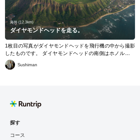
時計回りに回りました。①ではランナーに遭遇。飼い主の
600mほどで、「パイオニアサルーン」というお店が左手
見当たらない犬２匹（たぶん野生ではない...）にも遭
に見えてきます。ここはなんと日本人のハワイ観光客のプ
遇。。ここは山上りのようなコースです。 ②はバレーと
レートランチBEST10の第1位のお店！ 11時の開店前から
海外 (12.3km)
いうことで、岩場もあり、小川もあります。ここはあまり
列が出来る日もチラホラ。 この、ワイキキ周辺で走り出
ダイヤモンドヘッドを走る。
走れないかもしれません。 ③はその小川のそば降りてい
そうと思って、カピオラニ公園に向かうも、パイオニアサ
く（反時計回りなら）というトレイルで、雨の多いハワイ
ルーンの誘惑に負けて、たらふく食べて、「歩いて帰る」
1枚目の写真がダイヤモンドヘッドを飛行機の中から撮影
の雨量にもよりますが、どちらかというと水気のある所で
このパターンは...（ワイキキあるある...） 私は去年の12月
したものです。 ダイヤモンドヘッドの南側はホノルルマ
す。 このループコースは歩いていくと約2〜3時間かかり
に1回、今年の9月にこれを2回やったので、結果的に太り
ラソンで序盤と終盤に走るアップダウンのある道路です。
Sushiman
ますが、走っていけばそれよりも時間が短縮できるのはな
ました！！（リブアイステーキがオススメです）。
このルートではこの道路は走りません。 ワイキキからカ
いでしょうか。自然を感じられてかつ、ワイキキの街から
ピオラニ公園を経て、ダイヤモンドヘッドの北側の道を進
もそう遠くないオススメの場所です。
むと、ダイヤモンドヘッドの入り口に差し掛かります。
このあたりまではバスでも来れます。そこから、トンネル
を経て、ダイヤモンドヘッドの登山口(写真2枚目＝写真1
枚目の中央)に着きます。ここまではレンタカーやタクシ
ーでも来れます。 受付で入園料を払わなければ行けない
のでお金を持っていきましょう。入園料は1人$1で、車の
探す
場合は1台につき$5(駐車料金も含まれます)です。年間パ
コース
スは$10、車の年間パスは$30です。 登山口から頂上まで