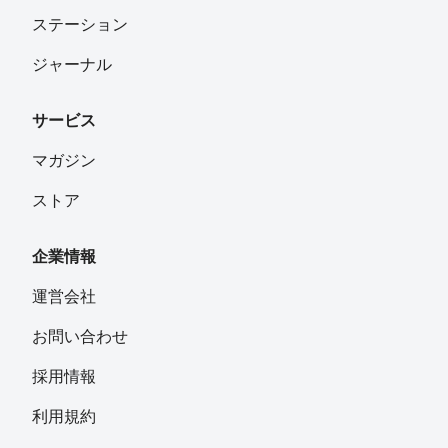
は、歩いて1時間もかかりません。走ればもっと早く着き
ステーション
ます。途中にトンネルや螺旋階段などがあり面白いです。
頂上ではホノルルの街と海が見えます。また運が良ければ
ジャーナル
虹が見えるかもしれませんね。ダイヤモンドヘッドの登山
または、ランニングはオススメのアクティビティです。
サービス
マガジン
ストア
企業情報
運営会社
お問い合わせ
採用情報
利用規約