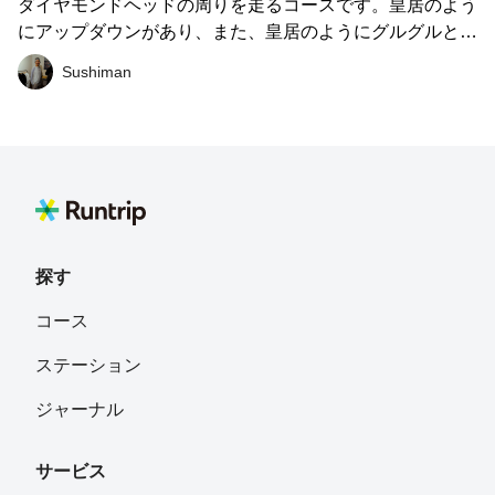
ダイヤモンドヘッドの周りを走るコースです。皇居のよう
にアップダウンがあり、また、皇居のようにグルグルと周
回出来ます。また、皇居のように1周の距離も6.3km (パ
Sushiman
キ・アベニューを走った場合)と似たような距離になって
います。 皇居との違いと言いますと、日中は南側に綺麗
な海が見える、夜は北側の山側に綺麗な住宅の明かりが見
えるといった景観の違いでしょうか。また、すれ違うラン
ナーとアロハー♪と声を交わすのもいいかもしれません
ね。 皆さんも、ハワイの涼しい風に吹かれながらハワイ
の皇居を是非走ってみて下さい。北側からまわって、夕暮
れ時に南側の海を下ってくるのが最高ではないかと思いま
探す
す(ルートは南側から回っていますが。。＝反時計回
コース
り)。。 ※写真 1,2枚目はワイキキビーチ付近 3〜6枚目は
カピオラ二公園付近 7,8枚目はダイヤモンドヘッドロード
ステーション
南側のサンセット 9,10枚目はダイヤモンドヘッドロード
北側の夜景
ジャーナル
サービス