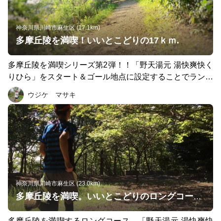
神奈川県川崎市麻生区 (17.1km)
多摩丘陵を満喫！いいとこどりの17ｋｍ.
多摩丘陵を満喫シリーズ第2弾！！「野天湯元 湯快爽快く
りひら」をスタート＆ゴール地点に設定することでランニ
ングの楽しさが倍増します。「～湯快爽快～」に荷物を預
ウジケ マサキ
けて自然満喫コースに飛び出そう！鶴川台緑地公園→真光
寺緑地→布田道→ 一本杉公園→小野路→鶴見川沿いロー
ドを気持ちよく走れます。ゴール後に「～湯快爽快～」で
お食事とボディケアメンテナンスもやってしまえばココロ
もカラダもリフレッシュ！！
神奈川県川崎市麻生区 (23.0km)
多摩丘陵を満喫。いいとこどりのロングコース。
多摩丘陵を満喫するロングコース。「野天湯元 湯快爽快