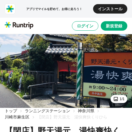
インストール
アプリでマイルを貯めて、お得に走ろう！
ログイン
新規登録
1/1
トップ
ランニングステーション
神奈川県
川崎市麻生区
【閉店】野天湯元 湯快爽快くりひら
【閉店】野天湯元 湯快爽快く