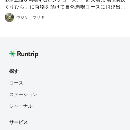
くりひら」に荷物を預けて自然満喫コースに飛び出そ
う！！スタートして間もなく目の前にトレールが現れま
ウジケ マサキ
す。鶴川台緑地公園→真光寺緑地→布田道→よこやまの道
→小山田緑地公園と連続するトレールを堪能した後は、都
道155号線→芝溝街道→鶴見川沿いロードを気持ちよく走
れます。ゴールした後は湯快爽快くりひらでココロもカラ
ダもリフレッシュ。お食事もボディケアメンテナンスも出
来てしまいます。
探す
コース
ステーション
ジャーナル
サービス