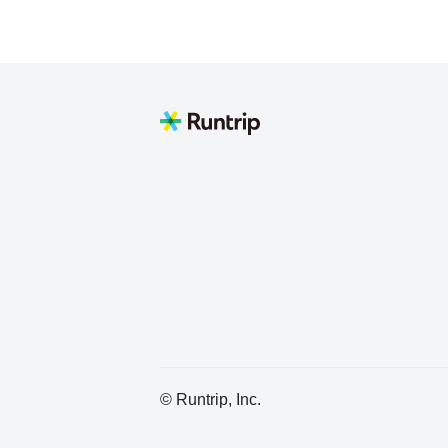
トビールで乾杯🍻 焼
るこちらがオススメです👍 http
yo/A1316/A131604/1303
© Runtrip, Inc.