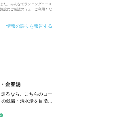
また、みんなでランニングコース
施設にご確認のうえ、ご利用くだ
情報の誤りを報告する
崎・金春湯
ら走るなら、こちらのコー
ーケードの武蔵小山商店街
。そこから戸越銀座商店街
、金春湯へ戻ります。 お
ロビーで売っているクラフ