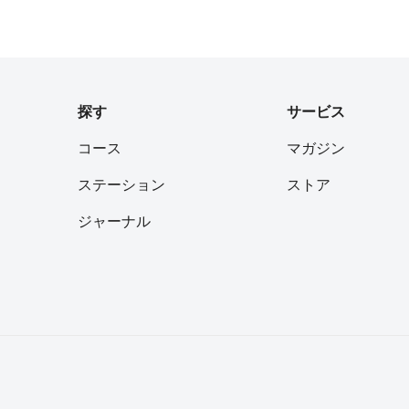
き鳥好きな方には、近くにあ
s://tabelog.com/tok
0140/
探す
サービス
コース
マガジン
ステーション
ストア
ジャーナル