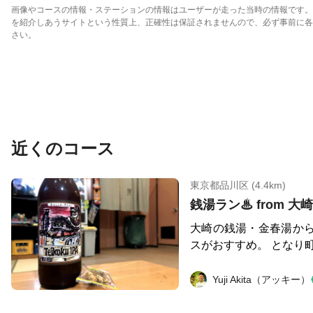
画像やコースの情報・ステーションの情報はユーザーが走った当時の情報です。
を紹介しあうサイトという性質上、正確性は保証されませんので、必ず事前に各
さい。
近くのコース
東京都品川区 (4.4km)
銭湯ラン♨ from 大
大崎の銭湯・金春湯か
スがおすすめ。 となり町の銭湯・清水湯を目指し
て走り、日本一長いア
パルムを通り抜けます
Yuji Akita（アッキー）
を端から端まで走り抜け
風呂で汗を流したら、