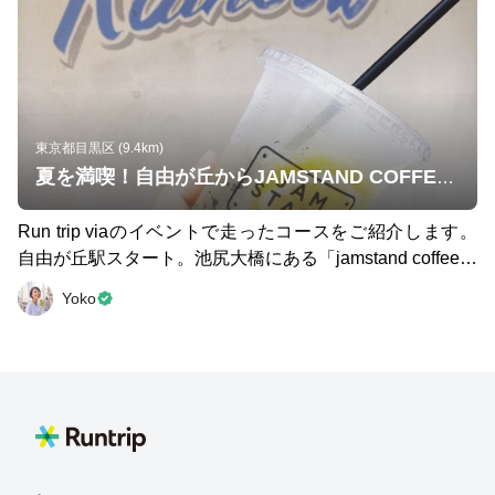
東京都目黒区 (9.4km)
夏を満喫！自由が丘からJAMSTAND COFFEEをめざすRUNTRIP！
Run trip viaのイベントで走ったコースをご紹介します。
自由が丘駅スタート。池尻大橋にある「jamstand coffee」
をめざす約10km。 休日の午前中、多くのランナーの集う
Yoko
駒沢公園内のMr.FARMERに立ち寄り、公園内を散策。 暑
い日差しを浴びながら、モチベーションが高まるコースを
走ります。途中、柿の木坂コーヒーにて、この季節ならで
はの「かき氷」休憩でクールダウン。ジリジリち照り返し
の中、オシャレなcafeやパン屋さん、ケーキ屋さんを横目
に進みます。世田谷のオアシス世田谷公園の中では噴水を
眺めながら再びブレイク。何度となく、休憩を挟みなが