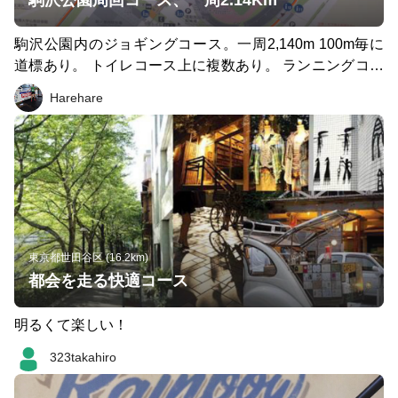
駒沢公園周回コース、一周2.14Km
駒沢公園内のジョギングコース。一周2,140m 100m毎に
道標あり。 トイレコース上に複数あり。 ランニングコー
スのメッカで、休日の日中はランナーでごった返している
Harehare
が、刺激をもらえて頑張れます。 10Km走るなら、五周
弱。 30Km走なら、十四周。
東京都世田谷区 (16.2km)
都会を走る快適コース
明るくて楽しい！
323takahiro