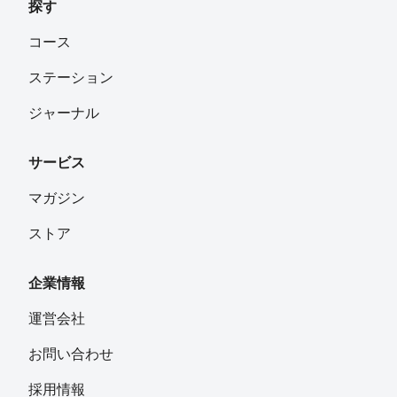
ら、どんな風にもアレンジ可能なコース。公園の中はしご
探す
しながらロケーションを楽しめるのが最大の魅力。お気に
コース
入りのお店もみつけて見てくださいね。１人でも仲間とも
楽しるコース。駒沢公園をぐるぐる回るのは飽きてしま
ステーション
う…。そんな方にもおすすめです。ラン後にふらりと立ち
寄れる、オシャレなJAM STAND COFFEで乾杯しましょ
ジャーナル
う！！http://jam-stand.com/
サービス
マガジン
ストア
企業情報
運営会社
お問い合わせ
採用情報