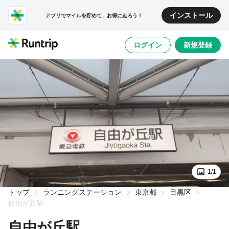
インストール
アプリでマイルを貯めて、お得に走ろう！
ログイン
新規登録
1/1
トップ
ランニングステーション
東京都
目黒区
自由が丘駅
自由が丘駅