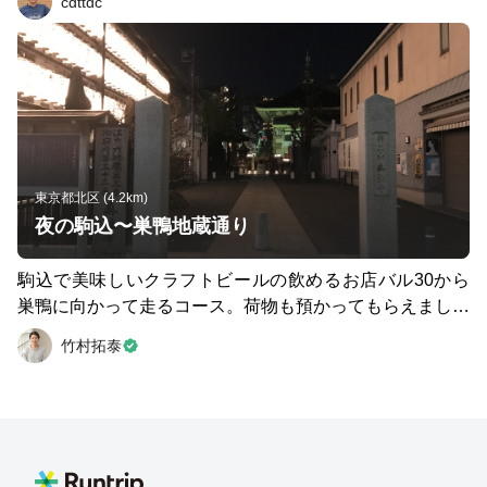
cdttdc
東京都北区 (4.2km)
夜の駒込〜巣鴨地蔵通り
駒込で美味しいクラフトビールの飲めるお店バル30から
巣鴨に向かって走るコース。荷物も預かってもらえました
(^O^) 店主の話では近くに銭湯もあるようです。 起伏もあ
竹村拓泰
る地域で、途中階段もあるので走っていて飽きない楽しい
コースになっています。 地蔵通り商店街の中までは今日
走らなかったですが今度挑戦したいです。 また、途中通
過する六義園は日中だと綺麗なんだろうな〜と思いながら
走ってました。 定期的に走りに行ってもっとこのあたり