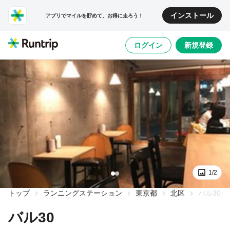
インストール
アプリでマイルを貯めて、お得に走ろう！
ログイン
新規登録
1/2
トップ
ランニングステーション
東京都
北区
バル30
バル30